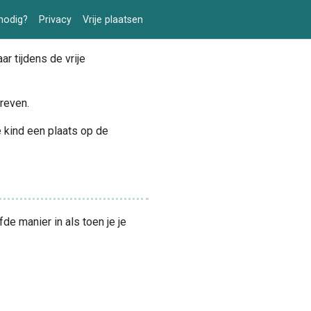
nodig?
Privacy
Vrije plaatsen
r tijdens de vrije
hreven.
je kind een plaats op de
e manier in als toen je je